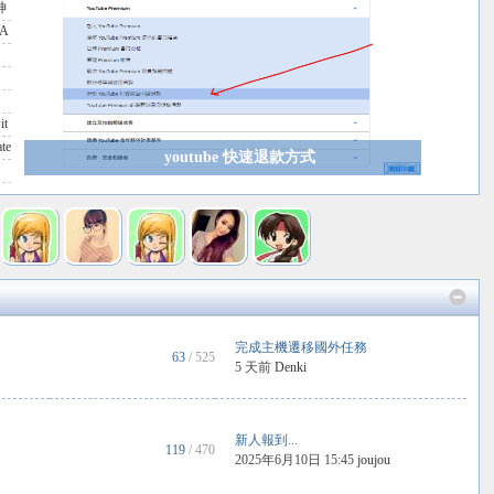
神
A
苗
it
te
youtube 快速退款方式
完成主機遷移國外任務
63
/ 525
5 天前
Denki
新人報到...
119
/ 470
2025年6月10日 15:45
joujou