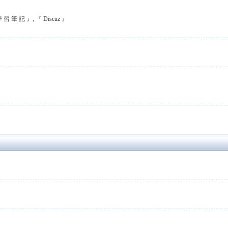
 學 習 筆 記 』
,
『 Discuz 』