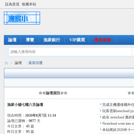
設為首頁
收藏本站
論壇
導覽
漁家銀行
VIP購買
現金加值
»
論壇
|
最新回覆
漁
家
小
☆☆論壇資訊☆☆
☆
舖
漁家小舖七嘴八舌論壇
完成主機遷移國外
七
玩客雲刷onecloud 
嘴
現在時間：
2026年8月7日 11:34
給在 nextcloud
論壇已運轉：
9077
天
八
Nextcloud went into m
今日文章：
45
篇
本站將於2026年十
昨日文章：
95
篇
舌