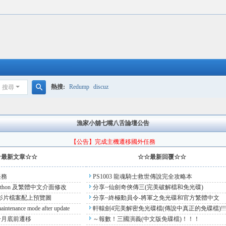
熱搜:
Redump
discuz
搜尋
搜
尋
漁家小舖七嘴八舌論壇公告
【公告】完成主機遷移國外任務
☆最新文章☆☆
☆☆最新回覆☆☆
任務
PS1003 龍魂騎士救世傳說完全攻略本
python 及繁體中文介面修改
分享~仙劍奇俠傳三(完美破解檔和免光碟)
 裏的影片檔案配上預覽圖
分享~終極動員令-將軍之免光碟和官方繁體中文
化!!!
aintenance mode after update
軒轅劍4完美解密免光碟檔(傳說中真正的免碟檔)!!
一月底前遷移
～報數！三國演義(中文版免碟檔)！！！