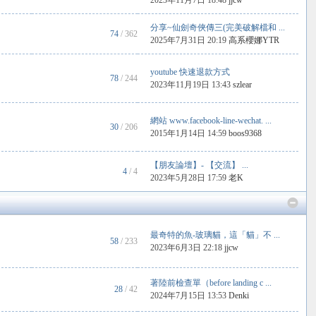
2023年11月7日 18:48
jjcw
分享~仙劍奇俠傳三(完美破解檔和 ...
74
/ 362
2025年7月31日 20:19
高系櫻娜YTR
youtube 快速退款方式
78
/ 244
2023年11月19日 13:43
szlear
網站 www.facebook-line-wechat. ...
30
/ 206
2015年1月14日 14:59
boos9368
【朋友論壇】- 【交流】 ...
4
/ 4
2023年5月28日 17:59
老K
最奇特的魚-玻璃貓，這「貓」不 ...
58
/ 233
2023年6月3日 22:18
jjcw
著陸前檢查單（before landing c ...
28
/ 42
2024年7月15日 13:53
Denki