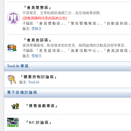
『 會 員 獎 懲 區 』
不當發言、文章貼錯區連續三次，送交地檢署偵辦。
(請會員隨時注意此區的公告)
子版區:
『 會 員 獎 勵 區 』
,
『 警 告 暨 懺 悔 室 』
,
『 自 動 簽 到 區 
版主:
雪狼王
『 會 員 放 話 區 』
會員專屬園地，歡迎發表您的意見、檢閱論壇的活動及請假等事宜。
子版區:
『 意 見 提 供 區 』
,
『 漁 家 活 動 中 心 』
,
『 會 員 請 假 區 
版主:
雪狼王
TotaLife 專 區
『 體 重 控 制 討 論 區 』
版主:
TotaLife
電 子 設 備 討 論 區
『 懷 舊 遊 戲 專 區 』
『 R/C 討 論 區 』