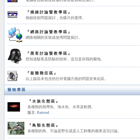
電腦硬體組裝及維修的各類疑難雜症探討。
『 燒 錄 討 論 暨 教 學 區 』
燒錄技術問題探討，光碟片的選擇。
『 網 路 討 論 暨 教 學 區 』
網路相關的安裝或使用問題探討。
『 黑 客 討 論 暨 教 學 區 』
想知道駭客及防駭的技術，這兒是你我的園地。
『 疑 難 雜 症 區 』
以上版區未包含的任何電腦方面的問題皆來此區。
寵 物 專 區
『 水 族 生 態 區 』
各種類的熱帶魚、海水魚、水草及軟體。
版主:
Rational
『 鳥 類 生 態 區 』
各種類的鳥、不論是野生或是人工飼養的都來這兒討論。