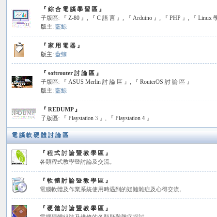
『 綜 合 電 腦 學 習 區 』
子版區:
『 Z-80 』
,
『 C 語 言 』
,
『 Arduino 』
,
『 PHP 』
,
『 Linux
版主:
藍鯨
『 家 用 電 器 』
版主:
藍鯨
『 softrouter 討 論 區 』
子版區:
『 ASUS Merlin 討 論 區 』
,
『 RouterOS 討 論 區 』
版主:
藍鯨
『 REDUMP 』
子版區:
『 Playstation 3 』
,
『 Playstation 4 』
電 腦 軟 硬 體 討 論 區
『 程 式 討 論 暨 教 學 區 』
各類程式教學暨討論及交流。
『 軟 體 討 論 暨 教 學 區 』
電腦軟體及作業系統使用時遇到的疑難雜症及心得交流。
『 硬 體 討 論 暨 教 學 區 』