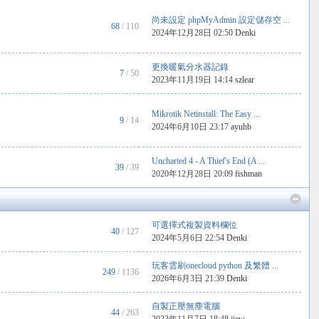
尚未設定 phpMyAdmin 設定儲存空 ...
68
/ 110
2024年12月28日 02:50
Denki
更換暖氣分水器記錄
7
/ 50
2023年11月19日 14:14
szlear
Mikrotik Netinstall: The Easy ...
9
/ 14
2024年6月10日 23:17
ayuhb
Uncharted 4 - A Thief's End (A ...
39
/ 39
2020年12月28日 20:09
fishman
可選擇式複製資料欄位
40
/ 127
2024年5月6日 22:54
Denki
玩客雲刷onecloud python 及繁體 ...
249
/ 1136
2026年6月3日 21:39
Denki
自製正壓無塵電腦
44
/ 263