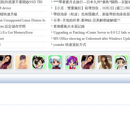
(到底要不要開啟SSD TRI
***帶著蜜月去旅行---日本九州*廣島*關西---京阪
<第一天>*** ...
M device
【小丑：雙重瘋狂】前導預告，10月2日 (週三) IM
X同步上映
2 單檔快速升級
帶狀泡疹（蛇皮）也有隱藏式，新版帶狀泡疹疫
接種後記錄 ...
on Unsupported Linux Distros fo
分享~天地劫外章-寰神結-完美解密破解檔!!!
min 設定儲存空間
更換暖氣分水器記錄
 8.x Get MemoryError
Upgrading or Patching vCenter Server to 8.0 U2 fails w
h precheck error "Source ...
set
MS Office showing as Unlicensed after Windows Upda
3
youtube 快速退款方式