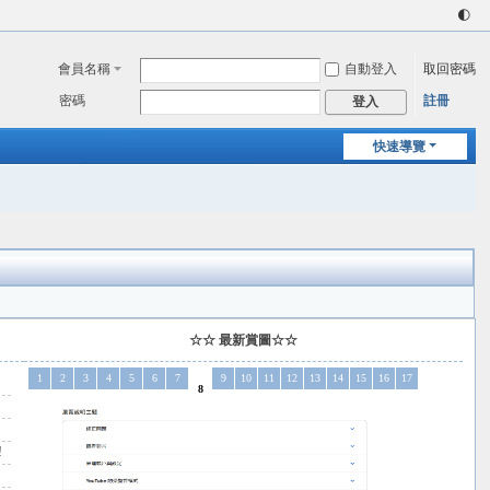
🌓
會員名稱
自動登入
取回密碼
密碼
註冊
登入
快速導覽
☆☆ 最新賞圖☆☆
1
2
3
4
5
6
7
9
10
11
12
13
14
15
16
17
8
!