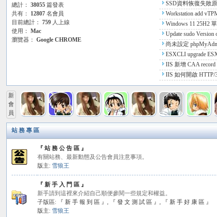
SSD資料恢復失敗原因
總計：
38055
篇發表
論
M)
共有：
12807
名會員
Workstation add vTP
目前總計：
759
人上線
Windows 11 25H
壇
使用：
Mac
Update sudo Version 
瀏覽器：
Google CHROME
r sudo-1.9.17p1
尚未設定 phpMyAd
ESXCLI upgrade ESXi
IIS 新增 CAA record 
IIS 如何開啟 HTTP/
新
會
員
站 務 專 區
『 站 務 公 告 區 』
有關站務、最新動態及公告會員注意事項。
版主:
雪狼王
『 新 手 入 門 區 』
新手請到這裡來介紹自己順便參閱一些規定和權益。
子版區:
『 新 手 報 到 區 』
,
『 發 文 測 試 區 』
,
『 新 手 好 康 區 』
版主:
雪狼王